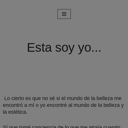
Saltar
al
contenido
Esta soy yo...
Lo cierto es que no sé si el mundo de la belleza me
encontró a mí o yo encontré al mundo de la belleza y
la estética.
Sí que tomé conciencia de lo que me atraía cuando